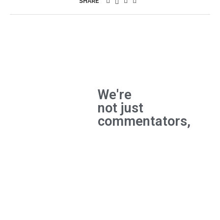
SHARE
We're
not just
commentators,
We're
builders
and the
experts
behind
major
breakthroughs.