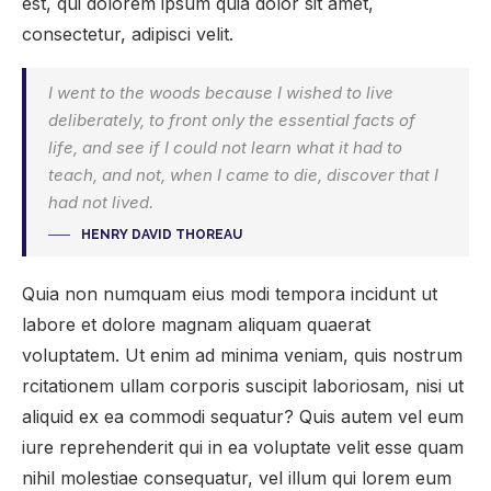
est, qui dolorem ipsum quia dolor sit amet,
consectetur, adipisci velit.
I went to the woods because I wished to live
deliberately, to front only the essential facts of
life, and see if I could not learn what it had to
teach, and not, when I came to die, discover that I
had not lived.
HENRY DAVID THOREAU
Quia non numquam eius modi tempora incidunt ut
labore et dolore magnam aliquam quaerat
voluptatem. Ut enim ad minima veniam, quis nostrum
rcitationem ullam corporis suscipit laboriosam, nisi ut
aliquid ex ea commodi sequatur? Quis autem vel eum
iure reprehenderit qui in ea voluptate velit esse quam
nihil molestiae consequatur, vel illum qui lorem eum