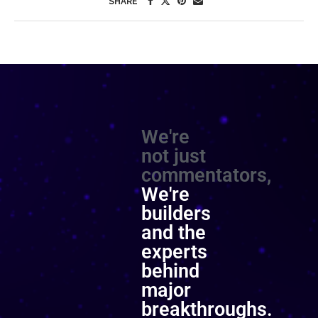
SHARE
We're
not just
commentators,
We're
builders
and the
experts
behind
major
breakthroughs.